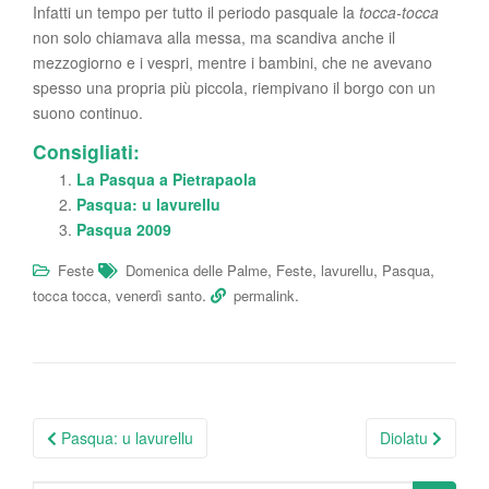
Infatti un tempo per tutto il periodo pasquale la
tocca-tocca
non solo chiamava alla messa, ma scandiva anche il
mezzogiorno e i vespri, mentre i bambini, che ne avevano
spesso una propria più piccola, riempivano il borgo con un
suono continuo.
Consigliati:
La Pasqua a Pietrapaola
Pasqua: u lavurellu
Pasqua 2009
,
,
,
,
Feste
Domenica delle Palme
Feste
lavurellu
Pasqua
,
.
.
tocca tocca
venerdì santo
permalink
Post
Pasqua: u lavurellu
Diolatu
navigation