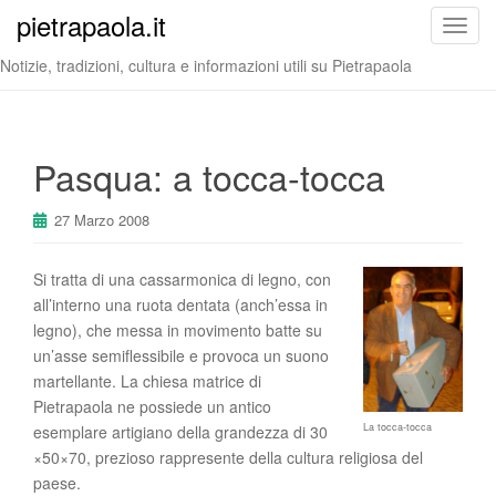
pietrapaola.it
T
o
Notizie, tradizioni, cultura e informazioni utili su Pietrapaola
g
g
l
e
Pasqua: a tocca-tocca
n
a
27 Marzo 2008
v
i
Si tratta di una cassarmonica di legno, con
g
all’interno una ruota dentata (anch’essa in
a
legno), che messa in movimento batte su
t
un’asse semiflessibile e provoca un suono
i
martellante. La chiesa matrice di
o
Pietrapaola ne possiede un antico
n
La tocca-tocca
esemplare artigiano della grandezza di 30
×50×70, prezioso rappresente della cultura religiosa del
paese.