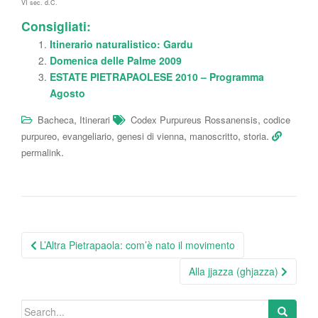
VI sec. d.C.
Consigliati:
Itinerario naturalistico: Gardu
Domenica delle Palme 2009
ESTATE PIETRAPAOLESE 2010 – Programma
Agosto
,
,
Bacheca
Itinerari
Codex Purpureus Rossanensis
codice
,
,
,
,
.
purpureo
evangeliario
genesi di vienna
manoscritto
storia
.
permalink
Post
L’Altra Pietrapaola: com’è nato il movimento
navigation
Alla jjazza (ghjazza)
Search