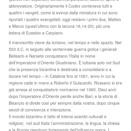
abbreviature. Originariamente il Codex conteneva tutti e
quattro i vangeli, come si evince dalla miniatura in cui sono
riportati i quattro evangelisti; oggi restano i primi due, Matteo
e Marco (quest’ultimo con la lacuna 16,14-20), più una
lettera di Eusebio a Carpiano.
Il manoscritto viene da lontano, nel tempo e nello spazio. Nel
553 d.C. in seguito alla ventennale guerra gotica i generali
Belisario e Narsete conquistano l’Italia in nome
dell’imperatore d’Oriente Giustiniano. È tuttavia solo nel Sud
che la presenza bizantina è destinata a consolidarsi e a
durare nel tempo – in Calabria fino al 1061, anno in cui la
regione cade in mano a Roberto il Guiscardo. Rossano si era
già arresa al conquistatore normanno nel 1060. Dieci anni
dopo l’imperatore d’Oriente perde anche Bari, e la storia di
Bisanzio si divide così per sempre dalla nostra, dopo cinque
secoli di convivenza e interazione.
Il mondo bizantino è fatto di intensi scambi culturali e
religiosi; nel sud Italia l’amministrazione, la lingua, la chiesa
e la liturgia risentono fortemente dell’influenza greca. I