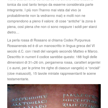
ionica da così tanto tempo da esserne considerata parte
integrante. I più non l’hanno mai vista dal vivo (e
probabilmente non la vedranno mai) e molti non ne
comprendono a pieno il valore: di cose “antiche” la zona è
piena, così piena che non ci sono neppure i soldi per starci
dietro…
La perla rossa di Rossano si chiama Codex Purpureus
Rossanensis ed è di un manoscritto in lingua greca del VI
secolo d.C. con i testi del vangelo secondo Matteo e Marco.
Descritto in numeri il codice sarebbe questo: 188 fogli delle
dimensioni di 31×26 cm, pergamena rossa, caratteri argentei
( o aurei, per le prime tre righe di ciascun vangelo) e “onciali”
(cioe maiuscoli), 15 tavole miniate rappresentanti le scene
testamentarie.