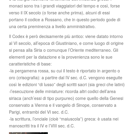
monaci sono tra i grandi viaggiatori del tempo e così, forse
verso il IX secolo (o forse anche prima), alcuni di essi
portano il codice a Rossano, che in questo periodo gode di
una certa preminenza a livello amministrativo.
Il Codex è però decisamente più antico: viene datato intorno
al VI secolo, all’epoca di Giustiniano, e come luogo di origine
si pensa alla Siria o comunque l’Oriente mediterraneo. Gli
elementi per la datazione e la provenienza sono le sue
caratteristiche di base:
-la pergamena rossa, su cui il testo è riportato in argento o
oro (crisografia): a partire dal IV sec. d.C. vengono eseguite
così le edizioni “di lusso” degli scritti sacri (sia greci che latini)
-l’esecuzione delle miniature: ricorda altri codici dell’area
siriaca (anch’essi di tipo purpureo) come quello della Genesi
conservato a Vienna e il vangelo di Sinope, conservato a
Parigi, entrambi del VI sec. d.C.
-la scrittura, l’onciale (cioè “maiuscola”) greca: è usata nei
manoscritti tra il IV e l’VIII sec. d.C.