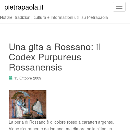
pietrapaola.it
T
o
Notizie, tradizioni, cultura e informazioni utili su Pietrapaola
g
g
l
e
Una gita a Rossano: il
n
Codex Purpureus
a
v
Rossanensis
i
g
15 Ottobre 2009
a
t
i
o
n
La perla di Rossano è di colore rosso a caratteri argentei.
Viene sicuramente da lontano, ma dimora nella cittadina