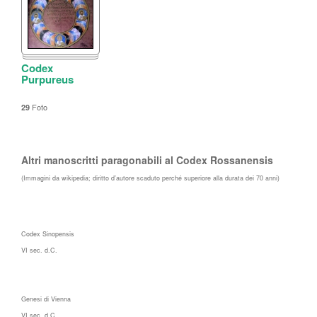
Codex
Purpureus
Foto
29
Altri manoscritti paragonabili al Codex Rossanensis
(Immagini da wikipedia; diritto d’autore scaduto perché superiore alla durata dei 70 anni)
Codex Sinopensis
VI sec. d.C.
Genesi di Vienna
VI sec. d.C.