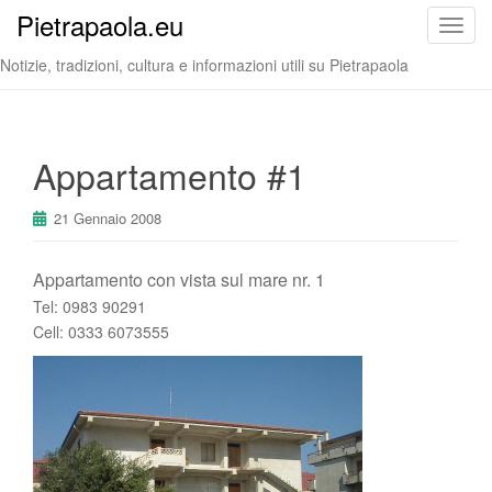
Pietrapaola.eu
T
o
Notizie, tradizioni, cultura e informazioni utili su Pietrapaola
g
g
l
e
Appartamento #1
n
a
21 Gennaio 2008
v
i
Appartamento con vista sul mare nr. 1
g
Tel: 0983 90291
a
Cell: 0333 6073555
t
i
o
n