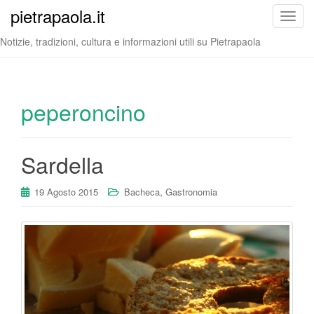
pietrapaola.it
T
o
Notizie, tradizioni, cultura e informazioni utili su Pietrapaola
g
g
l
e
peperoncino
n
a
v
Sardella
i
g
,
19 Agosto 2015
Bacheca
Gastronomia
a
t
i
o
n