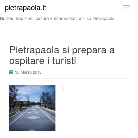
pietrapaola.it
T
o
Notizie, tradizioni, cultura e informazioni utili su Pietrapaola
g
g
l
e
Pietrapaola si prepara a
n
ospitare i turisti
a
v
i
30 Marzo 2013
g
a
t
i
o
n