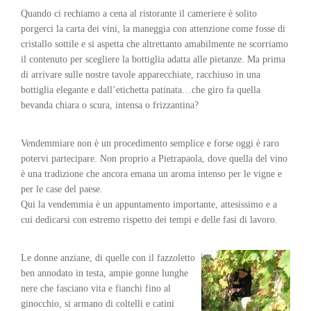
Quando ci rechiamo a cena al ristorante il cameriere è solito
porgerci la carta dei vini, la maneggia con attenzione come fosse di
cristallo sottile e si aspetta che altrettanto amabilmente ne scorriamo
il contenuto per scegliere la bottiglia adatta alle pietanze. Ma prima
di arrivare sulle nostre tavole apparecchiate, racchiuso in una
bottiglia elegante e dall’etichetta patinata…che giro fa quella
bevanda chiara o scura, intensa o frizzantina?
Vendemmiare non è un procedimento semplice e forse oggi è raro
potervi partecipare. Non proprio a Pietrapaola, dove quella del vino
è una tradizione che ancora emana un aroma intenso per le vigne e
per le case del paese.
Qui la vendemmia è un appuntamento importante, attesissimo e a
cui dedicarsi con estremo rispetto dei tempi e delle fasi di lavoro.
Le donne anziane, di quelle con il fazzoletto
ben annodato in testa, ampie gonne lunghe
nere che fasciano vita e fianchi fino al
ginocchio, si armano di coltelli e catini