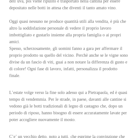
dell’uva, poi viene ripulito e trasportato nella cantina per essere
depositato nelle botti in attesa che diventi il tanto amato vino.
Oggi quasi nessuno ne produce quantità utili alla vendita, è più che
altro la soddisfazione personale di vedere il proprio lavoro
imbottigliato e gustarlo insieme alla propria famiglia o ai propri
amici.
Spesso, scherzosamente, gli uomini fanno a gara per affermare il
proprio prodotto su quello del vicino. Perchè anche se le vigne sono
divise da un fascio di viti, guai a non notare la differenza di gusto e
di colore! Ogni fase di lavoro, infatti, personalizza il prodotto
finale.
L’estate volge verso la fine solo adesso qui a Pietrapaola, ed è quasi
tempo di vendemmia. Per le strade, in paese, davanti alle cantine si
vedono già le botti tradizionali di legno di castagno che, dopo un
periodo di riposo, hanno bisogno di essere accuratamente lavate per
poter accogliere nuovamente il mosto.
C’e’ un vecchio detto, noto a tutti, che esprime la convinzione che