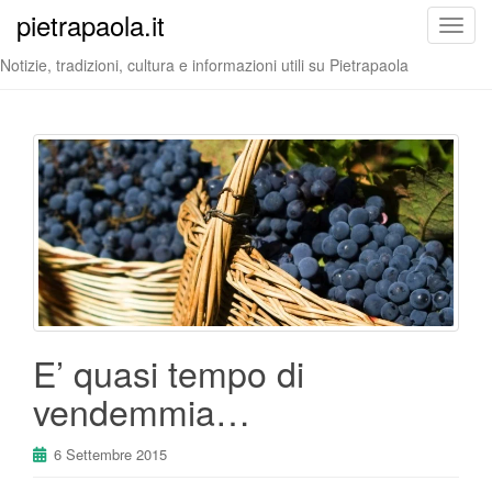
pietrapaola.it
T
o
Notizie, tradizioni, cultura e informazioni utili su Pietrapaola
g
g
l
e
n
a
v
i
g
a
t
i
E’ quasi tempo di
o
vendemmia…
n
6 Settembre 2015