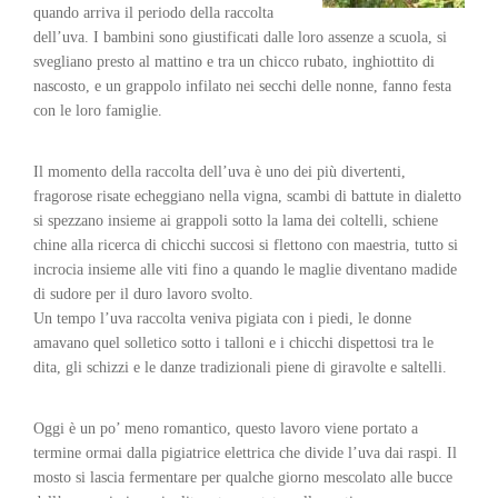
quando arriva il periodo della raccolta
dell’uva. I bambini sono giustificati dalle loro assenze a scuola, si
svegliano presto al mattino e tra un chicco rubato, inghiottito di
nascosto, e un grappolo infilato nei secchi delle nonne, fanno festa
con le loro famiglie.
Il momento della raccolta dell’uva è uno dei più divertenti,
fragorose risate echeggiano nella vigna, scambi di battute in dialetto
si spezzano insieme ai grappoli sotto la lama dei coltelli, schiene
chine alla ricerca di chicchi succosi si flettono con maestria, tutto si
incrocia insieme alle viti fino a quando le maglie diventano madide
di sudore per il duro lavoro svolto.
Un tempo l’uva raccolta veniva pigiata con i piedi, le donne
amavano quel solletico sotto i talloni e i chicchi dispettosi tra le
dita, gli schizzi e le danze tradizionali piene di giravolte e saltelli.
Oggi è un po’ meno romantico, questo lavoro viene portato a
termine ormai dalla pigiatrice elettrica che divide l’uva dai raspi. Il
mosto si lascia fermentare per qualche giorno mescolato alle bucce