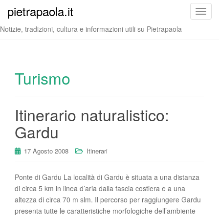
pietrapaola.it
T
o
Notizie, tradizioni, cultura e informazioni utili su Pietrapaola
g
g
l
e
Turismo
n
a
v
Itinerario naturalistico:
i
Gardu
g
a
t
17 Agosto 2008
Itinerari
i
o
Ponte di Gardu La località di Gardu è situata a una distanza
n
di circa 5 km in linea d’aria dalla fascia costiera e a una
altezza di circa 70 m slm. Il percorso per raggiungere Gardu
presenta tutte le caratteristiche morfologiche dell’ambiente