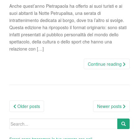
Anche quest’anno Pietrapaola ha offerto ai suoi turisti e ai
suoi abitanti la Notte Petrupalisa, una serata di
intrattenimento dedicata al borgo, dove tra l’altro si svolge.
Questa edizione ha riproposto il format originario: sono stati
infatti presentati al pubblico personalità del mondo dello
spettacolo, della cultura o dello sport che hanno una
relazione con […]
Continue reading
Posts
Older posts
Newer posts
navigation
Search
for: